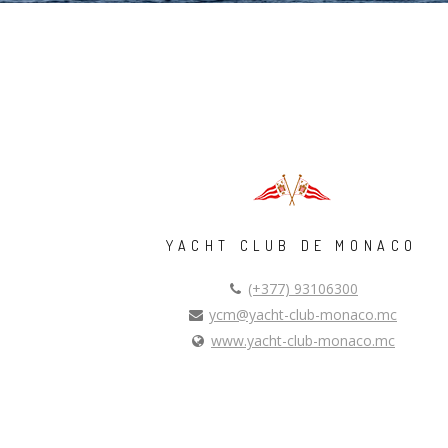
YACHT CLUB DE MONACO
(+377) 93106300
ycm@yacht-club-monaco.mc
www.yacht-club-monaco.mc