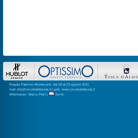
Regata Palermo-Montecarlo: dal 18 al 23 agosto 2011
mail: info@circolodellavela.it | web: www.circolodellavela.it
Webmaster: Marco Petrì |
Scrivi